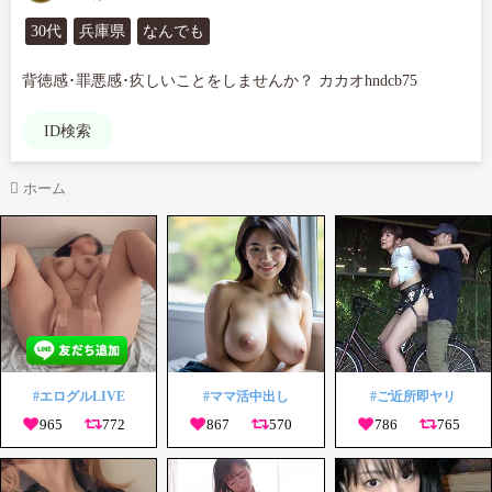
30代
兵庫県
なんでも
背徳感･罪悪感･疚しいことをしませんか？ カカオhndcb75
ID検索
ホーム
#エログルLIVE
#ママ活中出し
#ご近所即ヤリ