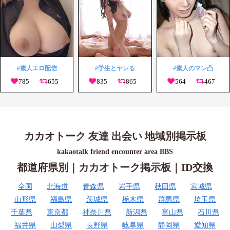
#素人エロ配信
#学生とヤレる
#素人のマン凸
カカオトーク 友達 出会い 地域別掲示板
kakaotalk friend encounter area BBS
都道府県別｜カカオトーク掲示板｜ID交換
全国
北海道
青森県
岩手県
秋田県
宮城県
山形県
福島県
茨城県
栃木県
群馬県
埼玉県
千葉県
東京都
神奈川県
新潟県
富山県
石川県
福井県
山梨県
長野県
岐阜県
静岡県
愛知県