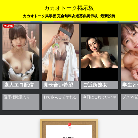
カカオトーク掲示板
カカオトーク掲示板 完全無料友達募集掲示板 | 最新投稿
素人エロ配信
見せ合い希望
ご近所熟女
学生と