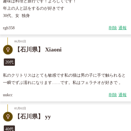
趣味は料理と旅行です！よろしくです！

年上の人と話をするのが好きです

rgb358
削除
通報
06月01日
【石川県】 Xiaoni
20代
私のクリトリスはとても敏感です私の猫は男の子に手で触られると
一瞬でずぶ濡れになります……です。私はフェラチオが好きで 。
uukcc
削除
通報
05月02日
【石川県】 yy
40代