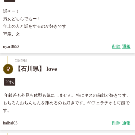
話そー！

男女どちらでもー！

年上の人と話をするのが好きです

35歳、女
uyac0652
削除
通報
02月09日
【石川県】 love
20代
 年齢差も外見も体型も気にしません。特にキスの前戯が好きです。
もちろんおちんちんを舐めるのも好きです。69フェラチオも可能で
す。
halhal03
削除
通報