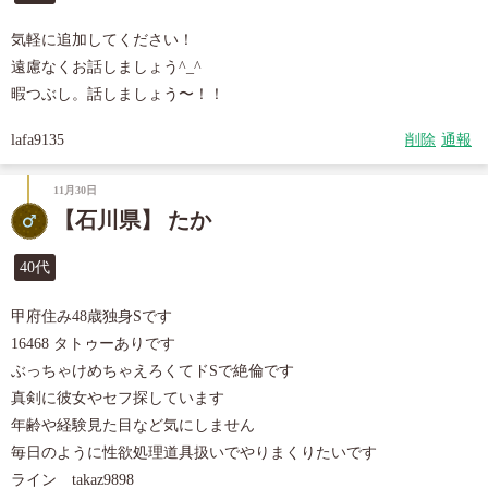
気軽に追加してください！

遠慮なくお話しましょう^_^

暇つぶし。話しましょう〜！！
lafa9135
削除
通報
11月30日
【石川県】 たか
40代
甲府住み48歳独身Sです

16468 タトゥーありです

ぶっちゃけめちゃえろくてドSで絶倫です

真剣に彼女やセフ探しています

年齢や経験見た目など気にしません

毎日のように性欲処理道具扱いでやりまくりたいです

ライン　takaz9898
