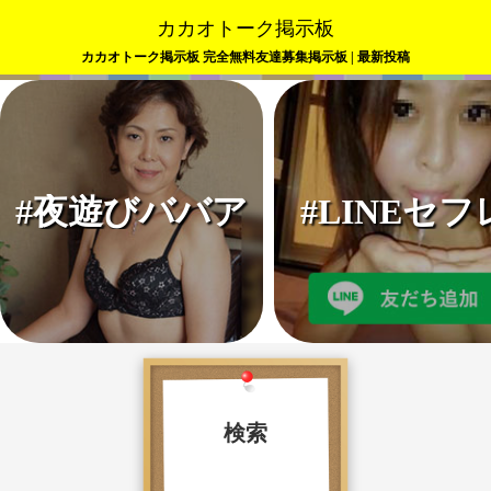
カカオトーク掲示板
カカオトーク掲示板 完全無料友達募集掲示板 | 最新投稿
#夜遊びババア
#LINEセフ
検索