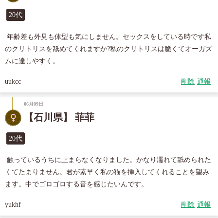
20代
 年齢差も外見も体型も気にしません。セックスをしている時です私
のクリトリスを舐めてくれますか?私のクリトリスは脆くてオーガズ
ムに達しやすく。
uukcc
削除
通報
06月09日
【石川県】 菲菲
20代
 触っているうちに止まらなくなりました。かなり濡れて舐められた
くてたまりません。君が素早く私の猫を挿入してくれることを望み
ます。中でゴロゴロする音を感じたいんです。 
yukhf
削除
通報