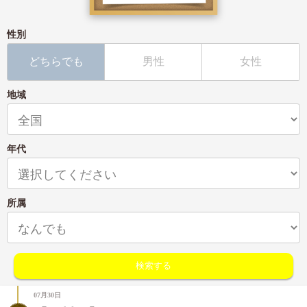
性別
どちらでも
男性
女性
地域
年代
所属
07月30日