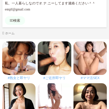
私、一人暮らしなのでオ.ナ.ニーしてます連絡ください＾＾

ID検索
ホーム
#熟女と即ヤリ
#ご近所即ヤリ
#ママ活SEX