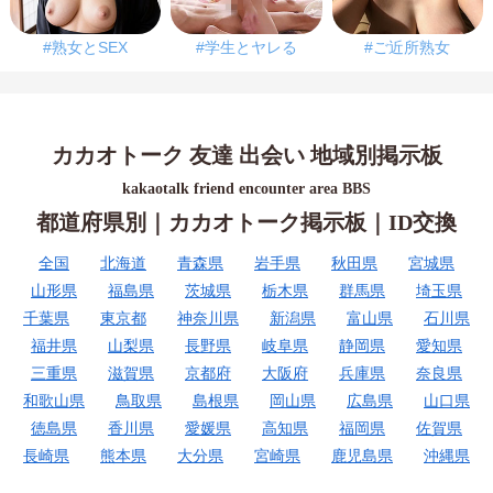
#熟女とSEX
#学生とヤレる
#ご近所熟女
カカオトーク 友達 出会い 地域別掲示板
kakaotalk friend encounter area BBS
都道府県別｜カカオトーク掲示板｜ID交換
全国
北海道
青森県
岩手県
秋田県
宮城県
山形県
福島県
茨城県
栃木県
群馬県
埼玉県
千葉県
東京都
神奈川県
新潟県
富山県
石川県
福井県
山梨県
長野県
岐阜県
静岡県
愛知県
三重県
滋賀県
京都府
大阪府
兵庫県
奈良県
和歌山県
鳥取県
島根県
岡山県
広島県
山口県
徳島県
香川県
愛媛県
高知県
福岡県
佐賀県
長崎県
熊本県
大分県
宮崎県
鹿児島県
沖縄県