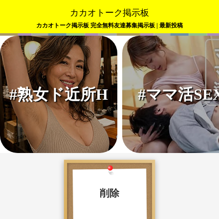
カカオトーク掲示板
カカオトーク掲示板 完全無料友達募集掲示板 | 最新投稿
#熟女ド近所H
#ママ活SE
削除