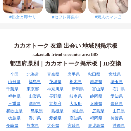
#熟女と即ヤリ
#セフレ募集中
#素人のマン凸
カカオトーク 友達 出会い 地域別掲示板
kakaotalk friend encounter area BBS
都道府県別｜カカオトーク掲示板｜ID交換
全国
北海道
青森県
岩手県
秋田県
宮城県
山形県
福島県
茨城県
栃木県
群馬県
埼玉県
千葉県
東京都
神奈川県
新潟県
富山県
石川県
福井県
山梨県
長野県
岐阜県
静岡県
愛知県
三重県
滋賀県
京都府
大阪府
兵庫県
奈良県
和歌山県
鳥取県
島根県
岡山県
広島県
山口県
徳島県
香川県
愛媛県
高知県
福岡県
佐賀県
長崎県
熊本県
大分県
宮崎県
鹿児島県
沖縄県