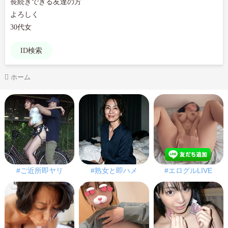
長続きできる友達の方

よろしく

30代女
ID検索
ホーム
#ご近所即ヤリ
#熟女と即ハメ
#エログルLIVE