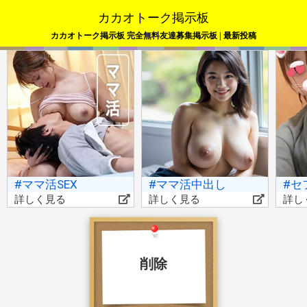
カカオトーク掲示板
カカオトーク掲示板 完全無料友達募集掲示板 | 最新投稿
#ママ活SEX
#ママ活中出し
#セ
詳しく見る
詳しく見る
詳し
削除