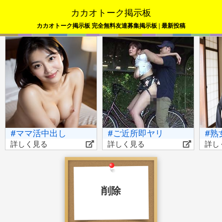
カカオトーク掲示板
カカオトーク掲示板 完全無料友達募集掲示板 | 最新投稿
#ママ活中出し
#ご近所即ヤリ
#熟
詳しく見る
詳しく見る
詳し
削除