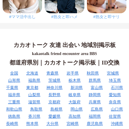
#ママ活中出し
#熟女と即ハメ
#熟女と即ヤリ
カカオトーク 友達 出会い 地域別掲示板
kakaotalk friend encounter area BBS
都道府県別｜カカオトーク掲示板｜ID交換
全国
北海道
青森県
岩手県
秋田県
宮城県
山形県
福島県
茨城県
栃木県
群馬県
埼玉県
千葉県
東京都
神奈川県
新潟県
富山県
石川県
福井県
山梨県
長野県
岐阜県
静岡県
愛知県
三重県
滋賀県
京都府
大阪府
兵庫県
奈良県
和歌山県
鳥取県
島根県
岡山県
広島県
山口県
徳島県
香川県
愛媛県
高知県
福岡県
佐賀県
長崎県
熊本県
大分県
宮崎県
鹿児島県
沖縄県