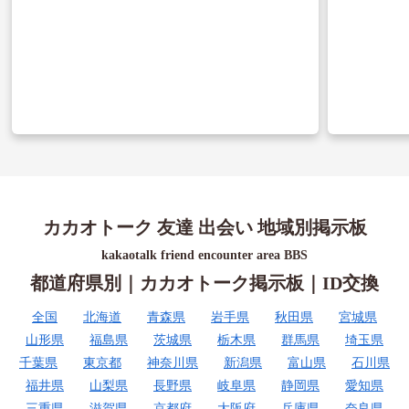
カカオトーク 友達 出会い 地域別掲示板
kakaotalk friend encounter area BBS
都道府県別｜カカオトーク掲示板｜ID交換
全国
北海道
青森県
岩手県
秋田県
宮城県
山形県
福島県
茨城県
栃木県
群馬県
埼玉県
千葉県
東京都
神奈川県
新潟県
富山県
石川県
福井県
山梨県
長野県
岐阜県
静岡県
愛知県
三重県
滋賀県
京都府
大阪府
兵庫県
奈良県