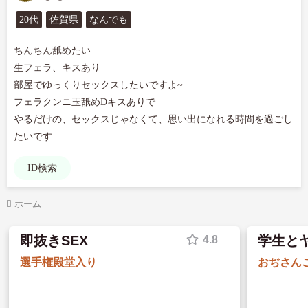
20代
佐賀県
なんでも
ちんちん舐めたい

生フェラ、キスあり

部屋でゆっくりセックスしたいですよ~

フェラクンニ玉舐めDキスありで

やるだけの、セックスじゃなくて、思い出になれる時間を過ごし
たいです
ID検索
ホーム
即抜きSEX
学生と