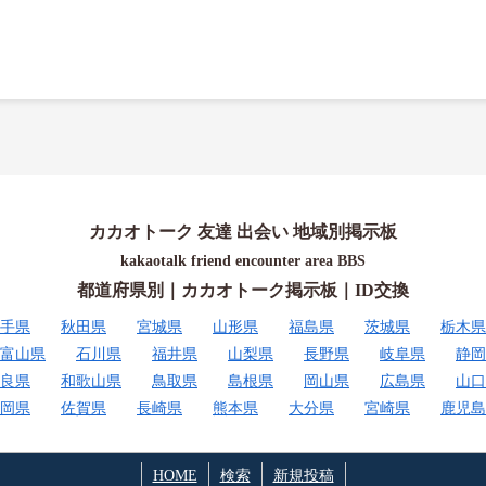
カカオトーク 友達 出会い 地域別掲示板
kakaotalk friend encounter area BBS
都道府県別｜カカオトーク掲示板｜ID交換
手県
秋田県
宮城県
山形県
福島県
茨城県
栃木県
富山県
石川県
福井県
山梨県
長野県
岐阜県
静岡
良県
和歌山県
鳥取県
島根県
岡山県
広島県
山口
岡県
佐賀県
長崎県
熊本県
大分県
宮崎県
鹿児島
HOME
検索
新規投稿