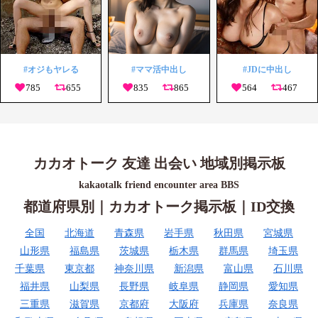
#オジもヤレる
#ママ活中出し
#JDに中出し
カカオトーク 友達 出会い 地域別掲示板
kakaotalk friend encounter area BBS
都道府県別｜カカオトーク掲示板｜ID交換
全国
北海道
青森県
岩手県
秋田県
宮城県
山形県
福島県
茨城県
栃木県
群馬県
埼玉県
千葉県
東京都
神奈川県
新潟県
富山県
石川県
福井県
山梨県
長野県
岐阜県
静岡県
愛知県
三重県
滋賀県
京都府
大阪府
兵庫県
奈良県