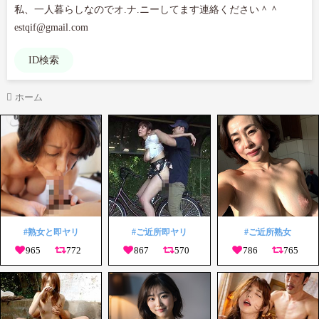
私、一人暮らしなのでオ.ナ.ニーしてます連絡ください＾＾

ID検索
ホーム
#熟女と即ヤリ
#ご近所即ヤリ
#ご近所熟女