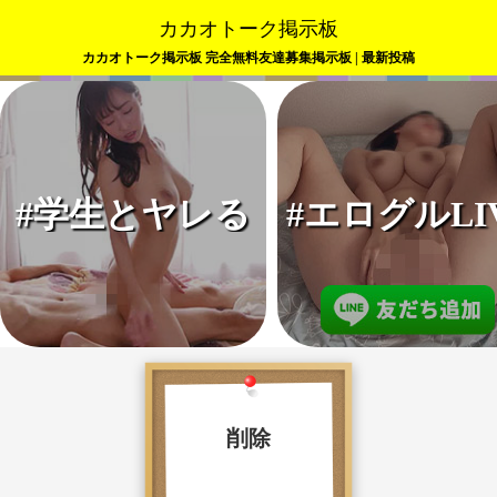
カカオトーク掲示板
カカオトーク掲示板 完全無料友達募集掲示板 | 最新投稿
#学生とヤレる
#エログルLI
削除