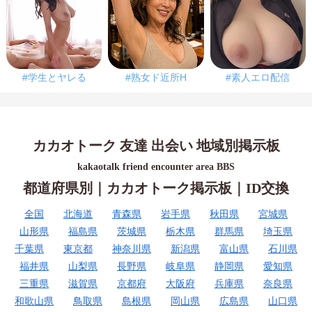
#学生とヤレる
#熟女ド近所H
#素人エロ配信
カカオトーク 友達 出会い 地域別掲示板
kakaotalk friend encounter area BBS
都道府県別｜カカオトーク掲示板｜ID交換
全国
北海道
青森県
岩手県
秋田県
宮城県
山形県
福島県
茨城県
栃木県
群馬県
埼玉県
千葉県
東京都
神奈川県
新潟県
富山県
石川県
福井県
山梨県
長野県
岐阜県
静岡県
愛知県
三重県
滋賀県
京都府
大阪府
兵庫県
奈良県
和歌山県
鳥取県
島根県
岡山県
広島県
山口県