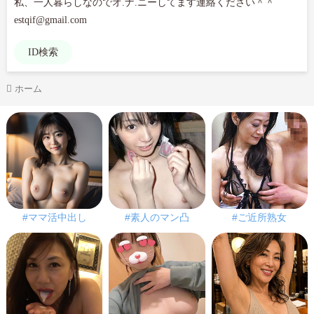
私、一人暮らしなのでオ.ナ.ニーしてます連絡ください＾＾

ID検索
ホーム
#ママ活中出し
#素人のマン凸
#ご近所熟女