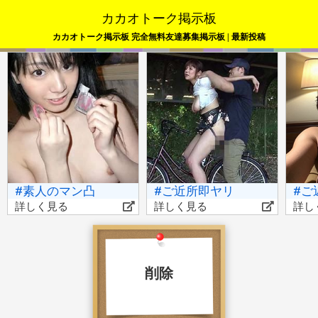
カカオトーク掲示板
カカオトーク掲示板 完全無料友達募集掲示板 | 最新投稿
#素人のマン凸
#ご近所即ヤリ
#ご
詳しく見る
詳しく見る
詳し
削除