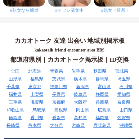
#熟女なら簡単
#セフレ募集中
#熟女ド近所H
カカオトーク 友達 出会い 地域別掲示板
kakaotalk friend encounter area BBS
都道府県別｜カカオトーク掲示板｜ID交換
全国
北海道
青森県
岩手県
秋田県
宮城県
山形県
福島県
茨城県
栃木県
群馬県
埼玉県
千葉県
東京都
神奈川県
新潟県
富山県
石川県
福井県
山梨県
長野県
岐阜県
静岡県
愛知県
三重県
滋賀県
京都府
大阪府
兵庫県
奈良県
和歌山県
鳥取県
島根県
岡山県
広島県
山口県
徳島県
香川県
愛媛県
高知県
福岡県
佐賀県
長崎県
熊本県
大分県
宮崎県
鹿児島県
沖縄県