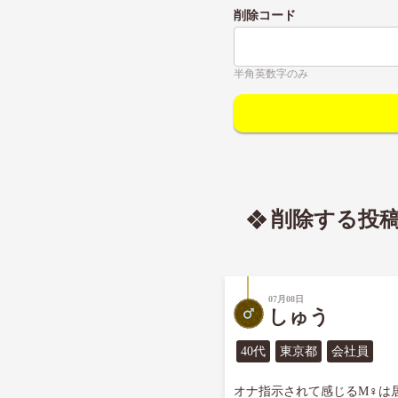
削除コード
半角英数字のみ
削除する投
07月08日
しゅう
40代
東京都
会社員
オナ指示されて感じるM♀は居