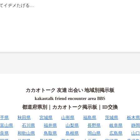
てイヂメたげる…

カカオトーク 友達 出会い 地域別掲示板
kakaotalk friend encounter area BBS
都道府県別｜カカオトーク掲示板｜ID交換
手県
秋田県
宮城県
山形県
福島県
茨城県
栃木県
富山県
石川県
福井県
山梨県
長野県
岐阜県
静岡
良県
和歌山県
鳥取県
島根県
岡山県
広島県
山口