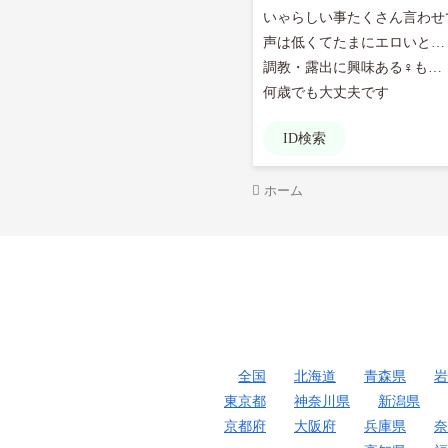
いゃらしい事たくさん言わせ
声は低くてたまにエロいと…

調教・露出に興味ある♀も…

何歳でも大丈夫です
ID検索
ホーム
全国
北海道
青森県
岩
東京都
神奈川県
新潟県
京都府
大阪府
兵庫県
奈