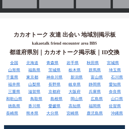
カカオトーク 友達 出会い 地域別掲示板
kakaotalk friend encounter area BBS
都道府県別｜カカオトーク掲示板｜ID交換
全国
北海道
青森県
岩手県
秋田県
宮城県
山形県
福島県
茨城県
栃木県
群馬県
埼玉県
千葉県
東京都
神奈川県
新潟県
富山県
石川県
福井県
山梨県
長野県
岐阜県
静岡県
愛知県
三重県
滋賀県
京都府
大阪府
兵庫県
奈良県
和歌山県
鳥取県
島根県
岡山県
広島県
山口県
徳島県
香川県
愛媛県
高知県
福岡県
佐賀県
長崎県
熊本県
大分県
宮崎県
鹿児島県
沖縄県