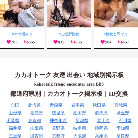
#ママ活SEX
#ご近所熟女
#熟女と即ヤリ
カカオトーク 友達 出会い 地域別掲示板
kakaotalk friend encounter area BBS
都道府県別｜カカオトーク掲示板｜ID交換
全国
北海道
青森県
岩手県
秋田県
宮城県
山形県
福島県
茨城県
栃木県
群馬県
埼玉県
千葉県
東京都
神奈川県
新潟県
富山県
石川県
福井県
山梨県
長野県
岐阜県
静岡県
愛知県
三重県
滋賀県
京都府
大阪府
兵庫県
奈良県