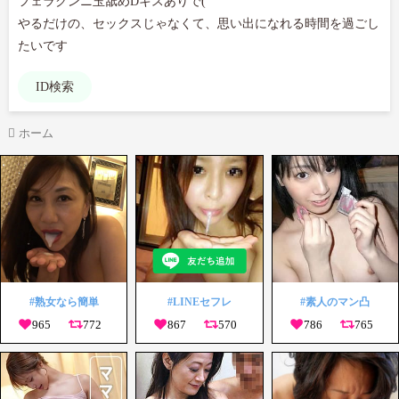
フェラクンニ玉舐めDキスありで(

やるだけの、セックスじゃなくて、思い出になれる時間を過ごし
たいです
ID検索
ホーム
#熟女なら簡単
#LINEセフレ
#素人のマン凸