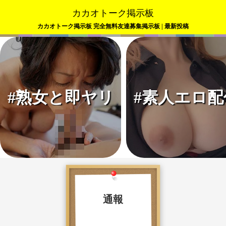
カカオトーク掲示板
カカオトーク掲示板 完全無料友達募集掲示板 | 最新投稿
#熟女と即ヤリ
#素人エロ配
通報