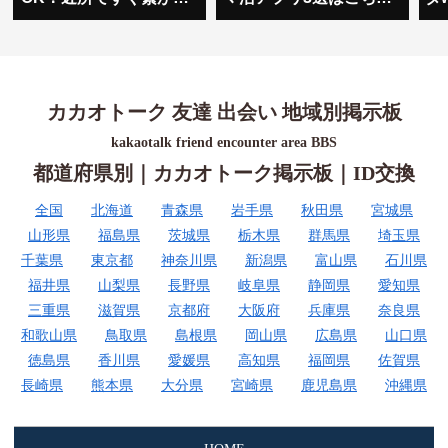
即ヤリアプリが有能す
ｗｗｗ
ぎたwww
カカオトーク 友達 出会い 地域別掲示板
kakaotalk friend encounter area BBS
都道府県別｜カカオトーク掲示板｜ID交換
全国
北海道
青森県
岩手県
秋田県
宮城県
山形県
福島県
茨城県
栃木県
群馬県
埼玉県
千葉県
東京都
神奈川県
新潟県
富山県
石川県
福井県
山梨県
長野県
岐阜県
静岡県
愛知県
三重県
滋賀県
京都府
大阪府
兵庫県
奈良県
和歌山県
鳥取県
島根県
岡山県
広島県
山口県
徳島県
香川県
愛媛県
高知県
福岡県
佐賀県
長崎県
熊本県
大分県
宮崎県
鹿児島県
沖縄県