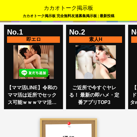
カカオトーク掲示板
カカオトーク掲示板 完全無料友達募集掲示板 | 最新投稿
No.1
No.2
N
【ママ活LINE】令和の
ご近所で今すぐヤレ
【
ママ活は近所でセック
る！ 最新の即ハメ・定
ド
ス可能ｗｗｗママ活し
番アプリTOP3
タ
たい奴ら集まれｗｗｗ