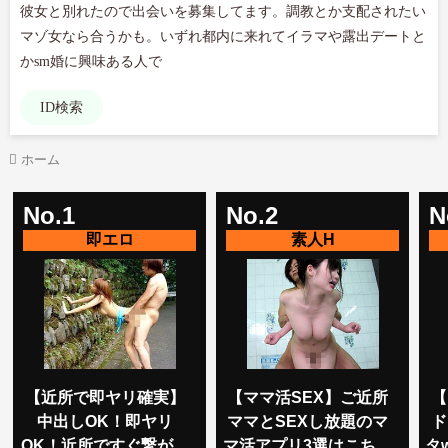
彼女と別れたので出会いを募集してます。調教とか支配されたい
マゾ女なら合うかも。いずれ都内に来れてイラマや露出デートと
かsm婚に興味ある人で
ID検索
ホーム
No.1
No.2
N
【近所で即ヤリ確実】
【ママ活SEX】ご近所
【
中出しOK！即ヤリ
ママとSEXし放題のマ
ド
OK！近所ですぐ繋がる
マ活アプリ3選はこちら
タ