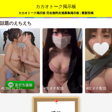
カカオトーク掲示板
カカオトーク掲示板 完全無料友達募集掲示板 | 最新投稿
話題のえちえち
#LINEセフレ
#生オナ配信
#生オナ配信