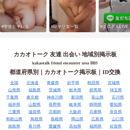
#学生とヤレる
#即ヤリ女一覧
#エログルLIVE
カカオトーク 友達 出会い 地域別掲示板
kakaotalk friend encounter area BBS
都道府県別｜カカオトーク掲示板｜ID交換
全国
北海道
青森県
岩手県
秋田県
宮城県
山形県
福島県
茨城県
栃木県
群馬県
埼玉県
千葉県
東京都
神奈川県
新潟県
富山県
石川県
福井県
山梨県
長野県
岐阜県
静岡県
愛知県
三重県
滋賀県
京都府
大阪府
兵庫県
奈良県
和歌山県
鳥取県
島根県
岡山県
広島県
山口県
徳島県
香川県
愛媛県
高知県
福岡県
佐賀県