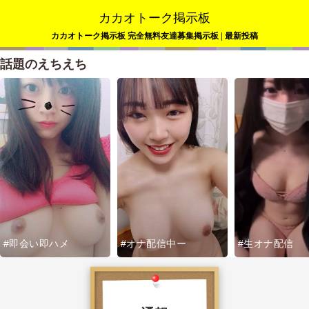
カカオトーク掲示板
カカオトーク掲示板 完全無料友達募集掲示板 | 最新投稿
話題のえちえち
#即会い即ハメ
#オナ配信中ー
#生オナ配信