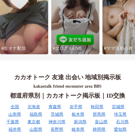
#生オナ配信
#エログルLIVE
#ママ活初心者
カカオトーク 友達 出会い 地域別掲示板
kakaotalk friend encounter area BBS
都道府県別｜カカオトーク掲示板｜ID交換
全国
北海道
青森県
岩手県
秋田県
宮城県
山形県
福島県
茨城県
栃木県
群馬県
埼玉県
千葉県
東京都
神奈川県
新潟県
富山県
石川県
福井県
山梨県
長野県
岐阜県
静岡県
愛知県