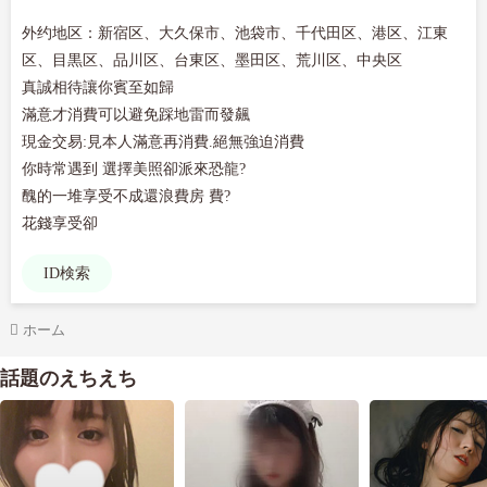
外约地区：新宿区、大久保市、池袋市、千代田区、港区、江東
区、目黒区、品川区、台東区、墨田区、荒川区、中央区

真誠相待讓你賓至如歸

滿意才消費可以避免踩地雷而發飆

現金交易:見本人滿意再消費.絕無強迫消費

你時常遇到 選擇美照卻派來恐龍?

醜的一堆享受不成還浪費房 費?

花錢享受卻
ID検索
ホーム
話題のえちえち