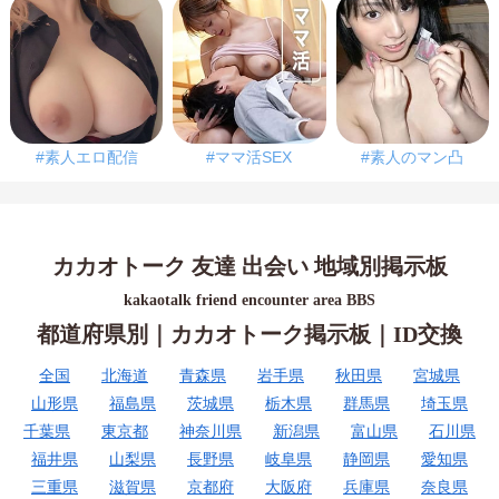
#素人エロ配信
#ママ活SEX
#素人のマン凸
カカオトーク 友達 出会い 地域別掲示板
kakaotalk friend encounter area BBS
都道府県別｜カカオトーク掲示板｜ID交換
全国
北海道
青森県
岩手県
秋田県
宮城県
山形県
福島県
茨城県
栃木県
群馬県
埼玉県
千葉県
東京都
神奈川県
新潟県
富山県
石川県
福井県
山梨県
長野県
岐阜県
静岡県
愛知県
三重県
滋賀県
京都府
大阪府
兵庫県
奈良県