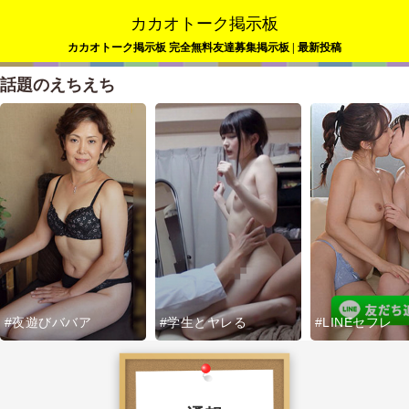
カカオトーク掲示板
カカオトーク掲示板 完全無料友達募集掲示板 | 最新投稿
話題のえちえち
#夜遊びババア
#学生とヤレる
#LINEセフレ