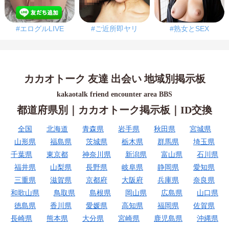
#エログルLIVE
#ご近所即ヤリ
#熟女とSEX
カカオトーク 友達 出会い 地域別掲示板
kakaotalk friend encounter area BBS
都道府県別｜カカオトーク掲示板｜ID交換
全国
北海道
青森県
岩手県
秋田県
宮城県
山形県
福島県
茨城県
栃木県
群馬県
埼玉県
千葉県
東京都
神奈川県
新潟県
富山県
石川県
福井県
山梨県
長野県
岐阜県
静岡県
愛知県
三重県
滋賀県
京都府
大阪府
兵庫県
奈良県
和歌山県
鳥取県
島根県
岡山県
広島県
山口県
徳島県
香川県
愛媛県
高知県
福岡県
佐賀県
長崎県
熊本県
大分県
宮崎県
鹿児島県
沖縄県