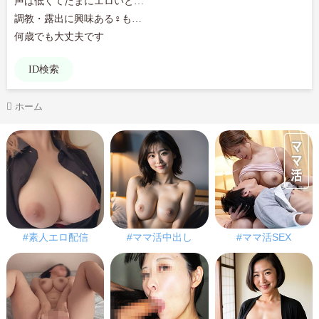
声は低くてたまにエロいと…

調教・露出に興味ある♀も…

何歳でも大丈夫です
ID検索
ホーム
#素人エロ配信
#ママ活中出し
#ママ活SEX