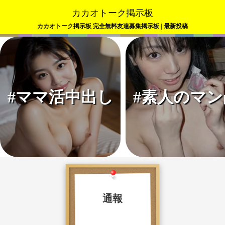
カカオトーク掲示板
カカオトーク掲示板 完全無料友達募集掲示板 | 最新投稿
#ママ活中出し
#素人のマン
通報